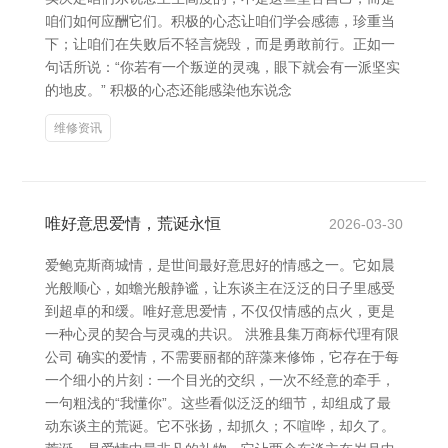
咱们如何应酬它们。积极的心态让咱们学会感德，珍重当
下；让咱们在失败后不轻言烧毁，而是勇敢前行。正如一
句话所说：“你若有一个叛逆的灵魂，眼下就会有一派坚实
的地皮。” 积极的心态还能感染他东说念
维修资讯
唯好意思爱情，荒诞永恒
2026-03-30
爱鲍克斯商城情，是世间最好意思好的情感之一。它如晨
光般顺心，如蟾光般静谧，让东谈主在泛泛的日子里感受
到超卓的和缓。唯好意思爱情，不仅仅情感的点火，更是
一种心灵的契合与灵魂的共识。 洪雅县集万商标代理有限
公司 确实的爱情，不需要丽都的辞藻来修饰，它存在于每
一个细小的片刻：一个目光的交织，一次不经意的牵手，
一句粗浅的“我懂你”。这些看似泛泛的细节，却组成了最
动东谈主的荒诞。它不张扬，却抓久；不喧哗，却久了。