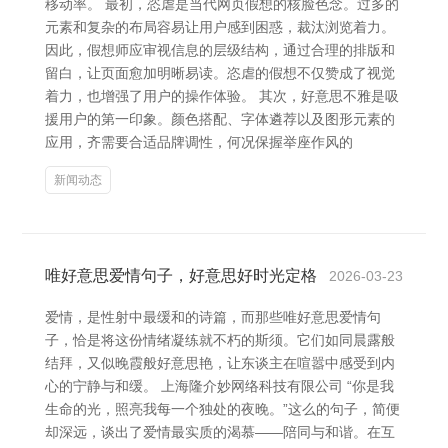
移动率。 最初，恣虐是当代网页假想的核脸色念。过多的
元素和复杂的布局容易让用户感到困惑，裁汰浏览着力。
因此，假想师应审视信息的层级结构，通过合理的排版和
留白，让页面愈加明晰易读。恣虐的假想不仅赞成了视觉
着力，也增强了用户的操作体验。 其次，好意思不雅是吸
援用户的第一印象。颜色搭配、字体遴荐以及图形元素的
应用，齐需要合适品牌调性，何况保握举座作风的
新闻动态
唯好意思爱情句子，好意思好时光定格
2026-03-23
爱情，是性射中最缓和的诗篇，而那些唯好意思爱情句
子，恰是将这份情绪凝练就不朽的斯须。它们如同晨露般
结拜，又似晚霞般好意思艳，让东谈主在喧嚣中感受到内
心的宁静与和缓。 上海隆介妙网络科技有限公司 “你是我
生命的光，照亮我每一个独处的夜晚。”这么的句子，简便
却深远，谈出了爱情最实质的渴慕——陪同与和谐。在互