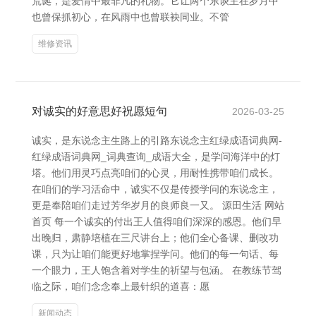
荒诞，是爱情中最非凡的礼物。它让两个东谈主在岁月中
也曾保抓初心，在风雨中也曾联袂同业。不管
维修资讯
对诚实的好意思好祝愿短句
2026-03-25
诚实，是东说念主生路上的引路东说念主红绿成语词典网-
红绿成语词典网_词典查询_成语大全，是学问海洋中的灯
塔。他们用灵巧点亮咱们的心灵，用耐性携带咱们成长。
在咱们的学习活命中，诚实不仅是传授学问的东说念主，
更是奉陪咱们走过芳华岁月的良师良一又。 源田生活 网站
首页 每一个诚实的付出王人值得咱们深深的感恩。他们早
出晚归，肃静培植在三尺讲台上；他们全心备课、删改功
课，只为让咱们能更好地掌捏学问。他们的每一句话、每
一个眼力，王人饱含着对学生的祈望与包涵。 在教练节驾
临之际，咱们念念奉上最针织的道喜：愿
新闻动态