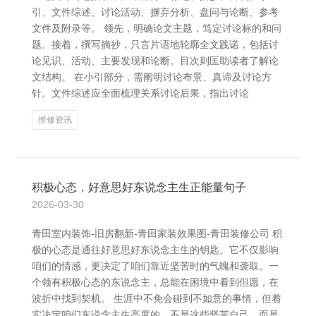
引、文件综述、讨论活动、摒弃分析、盘问与论断、参考
文件及附录等。 领先，明确论文主题，笃定讨论标的和问
题。接着，撰写摘抄，只言片语地轮廓全文践诺，包括讨
论见识、活动、主要发现和论断。目次则匡助读者了解论
文结构。 在小引部分，需阐明讨论布景、真谛及讨论方
针。文件综述应全面梳理关系讨论后果，指出讨论
维修资讯
积极心态，好意思好东说念主生正能量句子
2026-03-30
青田室内装饰-旧房翻新-青田家装效果图-青田装修公司 积
极的心态是通往好意思好东说念主生的钥匙。它不仅影响
咱们的情感，更决定了咱们靠近坚苦时的气魄和袭取。一
个领有积极心态的东说念主，总能在困境中看到但愿，在
波折中找到契机。 生涯中不免会碰到不如意的事情，但着
实决定咱们东说念主生高度的，不是这些坚苦自己，而是