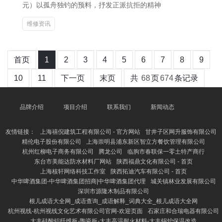
元）以孤舟独钓的预料，抒发正派抗拒的精神
维修资讯
首页
1
2
3
4
5
6
7
8
9
10
11
下一页
末页
共
68
页
674
条记录
品牌介绍
项目介绍
联系我们
新闻动态
友情链接：
上海禧倪建筑工程有限公司 - 官方网站
甘井子区网升服饰有限公司
精伦电子股份有限公司
上海崇明县浦东新区智立方餐饮管理有限公司
杭州红柳电子商务有限公司
腾龙公司
临朐市春联保一零土特产商行
东台市美能达防水材料厂网站
陕西福鼎文化有限公司 - 首页
上海核轩网络科技工作室
陕西拓迪汽车有限公司 - 首页
中华啤酒集团-中华啤酒集团招商|中华啤酒集团代理
城关镇林业发展有限公司
深圳市源隆木制品有限公司
根儿成语大全网_成语查询_成语解释_词典大全_根儿成语大全网
杭州视线-杭州视线文化艺术有限公司官网-欢迎页面
石家庄和合瑞电器有限公司
大丰硅酸铝纤维板-陶瓷板-大丰高温耐火材料-大丰锅炉保温改造