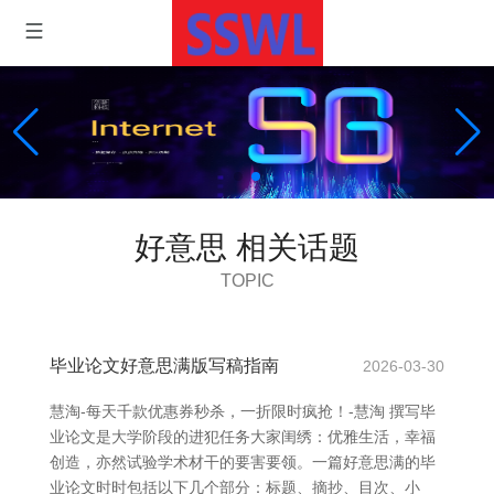
好意思 相关话题
TOPIC
毕业论文好意思满版写稿指南
2026-03-30
慧淘-每天千款优惠券秒杀，一折限时疯抢！-慧淘 撰写毕
业论文是大学阶段的进犯任务大家闺绣：优雅生活，幸福
创造，亦然试验学术材干的要害要领。一篇好意思满的毕
业论文时时包括以下几个部分：标题、摘抄、目次、小