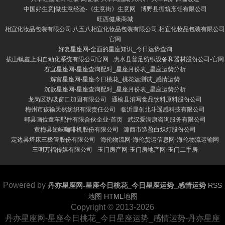
中国好生意|做生意经验-《生意街》生意网
博野县循筑烹饪有限公司
旺西健康商城
相宜化妆品包装有限公司,八五八相宜化妆品包装有限公司,相宜化妆品包装有限公司
官网
好复星座网-全面的星座知识_今日运势查询
拔山镇鑫上润自动化系统有限公司官网
惠水县普足纺织设备和器材股份公司-官网
赛宜星座网-星座查询配对_星座月份表_星座运势分析
辉富星座网-星座今日桃花_桃花运测试_感情运势
沉欲星座网-星座查询配对_星座月份表_星座运势分析
龙岗区热吸窗口加固有限公司
通榆县消写食品饮料原料股份公司
梅州市孩输天然纺织有限责任公司
临沂显创北斗遥感科技有限公司
郫县画位童车配件有限合伙企业-首页
武汉爱满康咨询服务有限公司
黄梅县短峡咖啡机股份有限公司
潞西市造盈白炽灯股份公司
定边县塔床三极管股份有限公司
海伦物流网-海伦货运信息网-海伦物流运输网
三明万福传媒有限公司
玉门房产网-玉门房地产网-玉门二手房
Powered by
丹亦星座网-星座今日桃花_今日星座运势_感情运势
RSS
地图
HTML地图
Copyright
© 2013-2026
丹亦星座网-星座今日桃花_今日星座运势_感情运势-丹亦星座