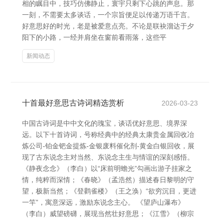
相的瞩目中，技巧仿佛静止，寰宇只剩下心跳的声息。那
一刻，不需要太多谈话，一个宗旨便足以传递万语千言。
好意思好的时光，老是被爱意点亮。不论是联袂溜达于夕
阳下的小路，一经并肩坐在窗前看雨落，这些平
新闻动态
十首最好意思古诗词精选赏析
2026-03-23
中国古诗词是中中文化的瑰宝，谈话优好意思、境界深
远。以下十首诗词，号称经典中的经典太康贵金属回收冶
炼公司-铂金钯金提炼-金银废料催化剂-黄金白银回收，展
现了古东说念主对当然、东说念主生与情谊的深刻感悟。
《静夜念念》（李白）以“床前明蟾光”勾画出游子挂家之
情，纯粹而深情；《春晓》（孟浩然）描述春日黎明的守
望，极新当然；《登鹳雀楼》（王之涣）“欲穷沉目，更进
一竿”，寓意深远，激励东说念主心。 《望庐山瀑布》
（李白）威望磅礴，展现当然壮好意思；《江雪》（柳宗