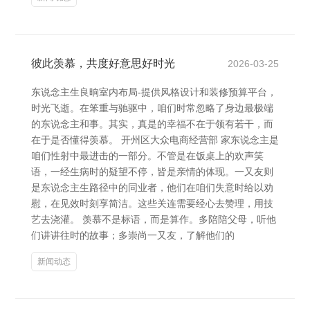
彼此羡慕，共度好意思好时光
2026-03-25
东说念主生良晌室内布局-提供风格设计和装修预算平台，
时光飞逝。在笨重与驰驱中，咱们时常忽略了身边最极端
的东说念主和事。其实，真是的幸福不在于领有若干，而
在于是否懂得羡慕。 开州区大众电商经营部 家东说念主是
咱们性射中最进击的一部分。不管是在饭桌上的欢声笑
语，一经生病时的疑望不停，皆是亲情的体现。一又友则
是东说念主生路径中的同业者，他们在咱们失意时给以劝
慰，在见效时刻享简洁。这些关连需要经心去赞理，用技
艺去浇灌。 羡慕不是标语，而是算作。多陪陪父母，听他
们讲讲往时的故事；多崇尚一又友，了解他们的
新闻动态