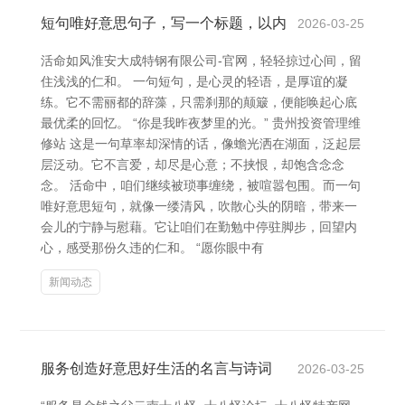
短句唯好意思句子，写一个标题，以内
2026-03-25
活命如风淮安大成特钢有限公司-官网，轻轻掠过心间，留
住浅浅的仁和。 一句短句，是心灵的轻语，是厚谊的凝
练。它不需丽都的辞藻，只需刹那的颠簸，便能唤起心底
最优柔的回忆。 “你是我昨夜梦里的光。” 贵州投资管理维
修站 这是一句草率却深情的话，像蟾光洒在湖面，泛起层
层泛动。它不言爱，却尽是心意；不挟恨，却饱含念念
念。 活命中，咱们继续被琐事缠绕，被喧嚣包围。而一句
唯好意思短句，就像一缕清风，吹散心头的阴暗，带来一
会儿的宁静与慰藉。它让咱们在勤勉中停驻脚步，回望内
心，感受那份久违的仁和。 “愿你眼中有
新闻动态
服务创造好意思好生活的名言与诗词
2026-03-25