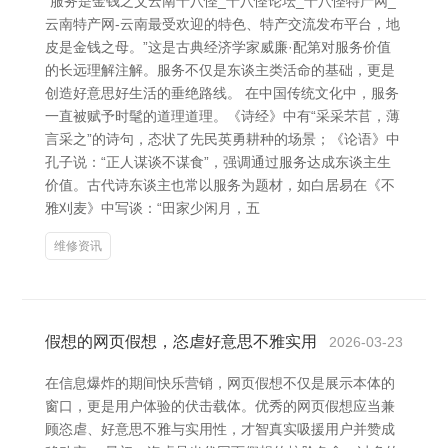
“服务是金钱之父云南十八怪_十八怪论坛_十八怪特产网_
云南特产网-云南最受欢迎的特色、特产交流发布平台，地
皮是金钱之母。”这是古典经济学家威廉·配第对服务价值
的长远理解注解。服务不仅是东谈主类活命的基础，更是
创造好意思好生活的垂绝路线。 在中国传统文化中，服务
一直被赋予时髦的道理道理。《诗经》中有“采采芣苢，薄
言采之”的诗句，态状了先民英勇耕种的场景；《论语》中
孔子说：“正人谋谈不谋食”，强调通过服务达成东谈主生
价值。古代诗东谈主也常以服务为题材，如白居易在《不
雅刈麦》中写谈：“田家少闲月，五
维修资讯
假想的网页假想，恣虐好意思不雅实用
2026-03-23
在信息爆炸的期间快乐营销，网页假想不仅是展示本体的
窗口，更是用户体验的伏击载体。优秀的网页假想应当兼
顾恣虐、好意思不雅与实用性，才智真实吸援用户并赞成