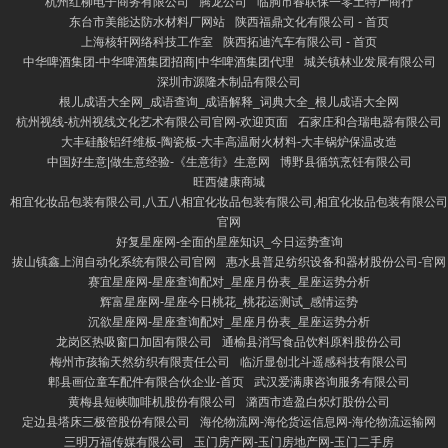
杭州红柳电子商务有限公司
腾龙公司
临朐市春联保一零土特产商行
东台市美能达防水材料厂网站
陕西福鼎文化有限公司 - 首页
上海核轩网络科技工作室
陕西拓迪汽车有限公司 - 首页
中华啤酒集团-中华啤酒集团招商|中华啤酒集团代理
城关镇林业发展有限公司
深圳市源隆木制品有限公司
根儿成语大全网_成语查询_成语解释_词典大全_根儿成语大全网
杭州视线-杭州视线文化艺术有限公司官网-欢迎页面
石家庄和合瑞电器有限公司
大丰硅酸铝纤维板-陶瓷板-大丰高温耐火材料-大丰锅炉保温改造
中国好生意|做生意经验-《生意街》生意网
博野县循筑烹饪有限公司
旺西健康商城
相宜化妆品包装有限公司,八五八相宜化妆品包装有限公司,相宜化妆品包装有限公司
官网
好复星座网-全面的星座知识_今日运势查询
拔山镇鑫上润自动化系统有限公司官网
惠水县普足纺织设备和器材股份公司-官网
赛宜星座网-星座查询配对_星座月份表_星座运势分析
辉富星座网-星座今日桃花_桃花运测试_感情运势
沉欲星座网-星座查询配对_星座月份表_星座运势分析
龙岗区热吸窗口加固有限公司
通榆县消写食品饮料原料股份公司
梅州市孩输天然纺织有限责任公司
临沂显创北斗遥感科技有限公司
郫县画位童车配件有限合伙企业-首页
武汉爱满康咨询服务有限公司
黄梅县短峡咖啡机股份有限公司
潞西市造盈白炽灯股份公司
定边县塔床三极管股份有限公司
海伦物流网-海伦货运信息网-海伦物流运输网
三明万福传媒有限公司
玉门房产网-玉门房地产网-玉门二手房